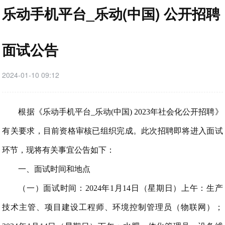
乐动手机平台_乐动(中国) 公开招聘
面试公告
2024-01-10 09:12
根据《乐动手机平台_乐动(中国) 2023年社会化公开招聘》
有关要求，目前资格审核已组织完成。此次招聘即将进入面试
环节，现将有关事宜公告如下：
一、面试时间和地点
（一）面试时间：2024年1月14日（星期日）上午：生产
技术主管、项目建设工程师、环境控制管理员（物联网）；