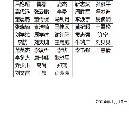
2024年1月10日