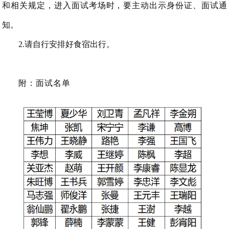
和相关规定，进入面试考场时，要主动出示身份证、面试通
知。
2.请自行安排好食宿出行。
附：面试名单