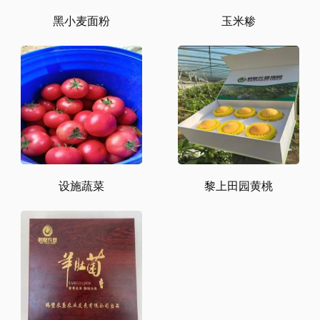
黑小麦面粉
玉米糁
设施蔬菜
黎上田园黄桃