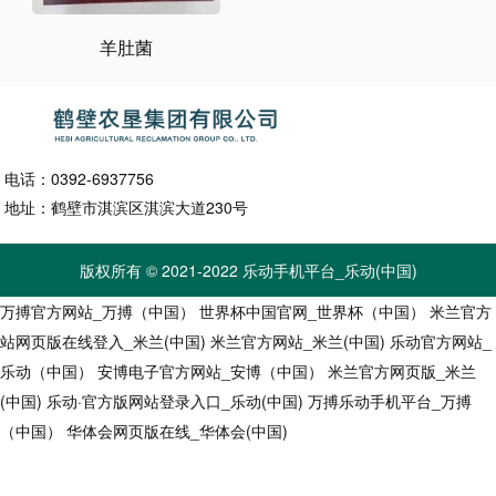
羊肚菌
电话：0392-6937756
地址：鹤壁市淇滨区淇滨大道230号
版权所有 © 2021-2022 乐动手机平台_乐动(中国)
万搏官方网站_万搏（中国）
世界杯中国官网_世界杯（中国）
米兰官方
站网页版在线登入_米兰(中国)
米兰官方网站_米兰(中国)
乐动官方网站_
乐动（中国）
安博电子官方网站_安博（中国）
米兰官方网页版_米兰
(中国)
乐动·官方版网站登录入口_乐动(中国)
万搏乐动手机平台_万搏
（中国）
华体会网页版在线_华体会(中国)