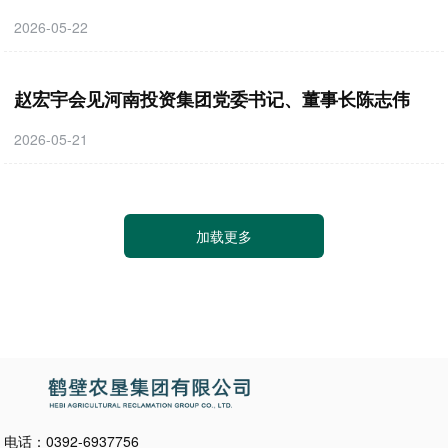
2026-05-22
农业生产工作
赵宏宇会见河南投资集团党委书记、董事长陈志伟
2026-05-21
加载更多
电话：0392-6937756