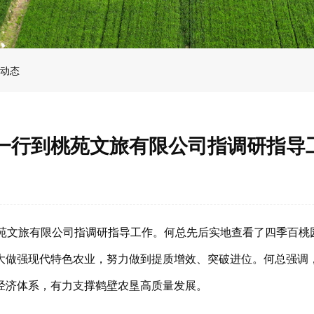
动态
一行到桃苑文旅有限公司指调研指导
桃苑文旅有限公司指调研指导工作。何总先后实地查看了四季百桃
大做强现代特色农业，努力做到提质增效、突破进位。何总强调
经济体系，有力支撑鹤壁农垦高质量发展。