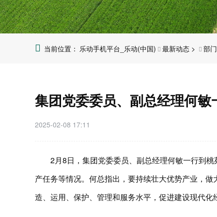
乐动手机平台_乐动(中国)
最新动态
>
部门
集团党委委员、副总经理何敏
2025-02-08 17:11
2月8日，集团党委委员、副总经理何敏一行到
产任务等情况。何总指出，要持续壮大优势产业，做
造、运用、保护、管理和服务水平，促进建设现代化