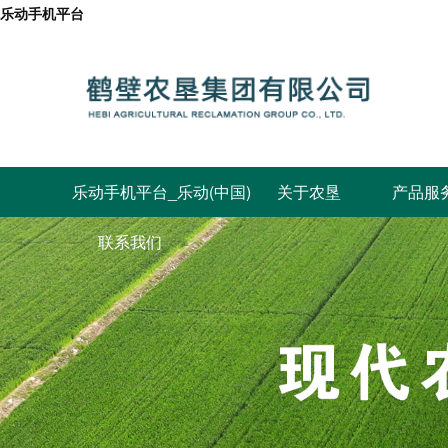
乐动手机平台
乐动手机平台_乐动(中国)
关于农垦
产品服
公司概况
联系我们
发展规划
组织架构
公司荣誉