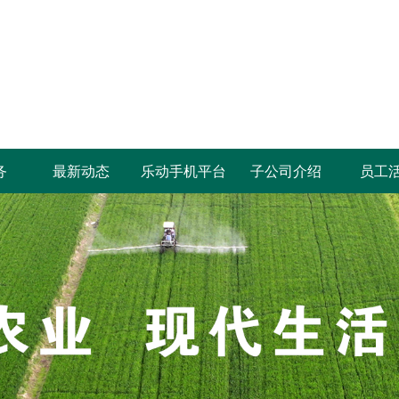
务
最新动态
乐动手机平台
子公司介绍
员工
鹤壁要闻
集团要闻
部门动态
企业公告