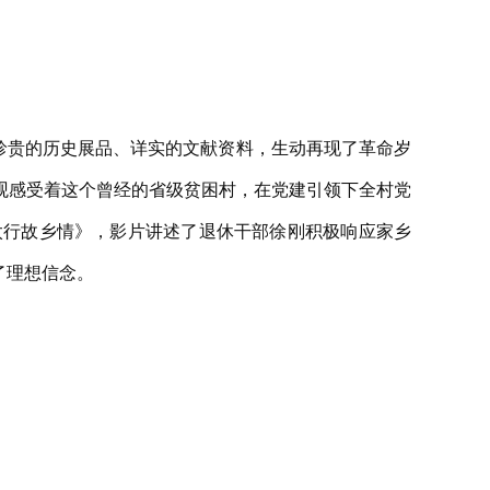
贵的历史展品、详实的文献资料，生动再现了革命岁
观感受着这个曾经的省级贫困村，在党建引领下全村党
太行故乡情》，影片讲述了退休干部徐刚积极响应家乡
了理想信念。