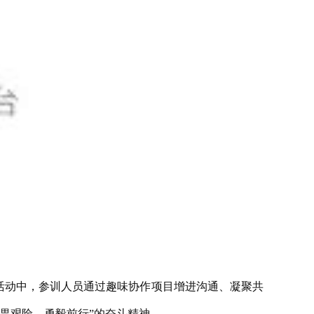
动中，参训人员通过趣味协作项目增进沟通、凝聚共
畏艰险、勇毅前行”的奋斗精神。