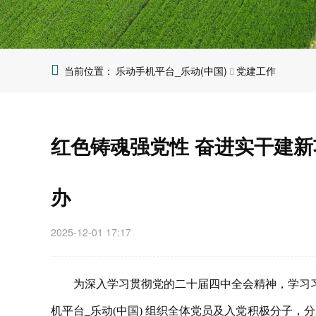
乐动手机平台_乐动(中国)
党建工作
红色铸魂强党性 奋进实干建新功
办
2025-12-01 17:17
为深入学习贯彻党的二十届四中全会精神，学习习
机平台_乐动(中国) 组织全体党员及入党积极分子，