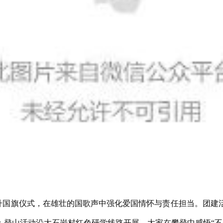
国旗仪式，在雄壮的国歌声中强化爱国情怀与责任担当。团建活
；登山活动沿大石岩村红色研学线路开展，大家在攀登中感悟“不