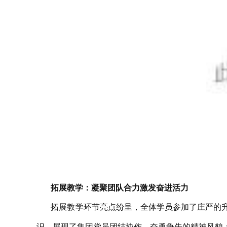
拓展教学：凝聚团队合力激发奋进活力
拓展教学环节亮点纷呈，全体学员参加了庄严的升
识，展现了集团党员团结协作、奋勇争先的精神风貌