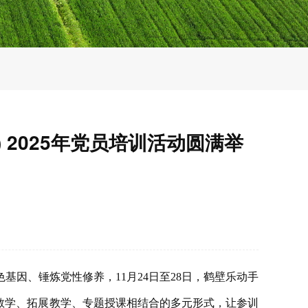
 2025年党员培训活动圆满举
因、锤炼党性修养，11月24日至28日，鹤壁乐动手
现场教学、拓展教学、专题授课相结合的多元形式，让参训